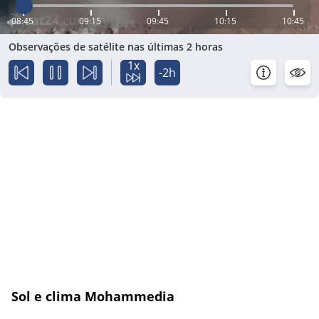
08:45
09:15
09:45
10:15
10:45
Observações de satélite nas últimas 2 horas
1x
-2h
Sol e clima Mohammedia