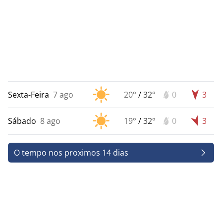
Sexta-Feira
7 ago
20°
/
32°
0
3
Sábado
8 ago
19°
/
32°
0
3
O tempo nos proximos 14 dias