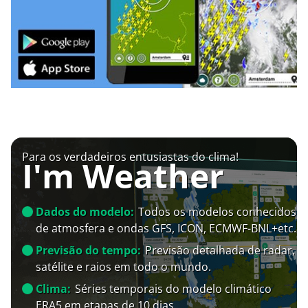
Para os verdadeiros entusiastas do clima!
I'm Weather
Dados do modelo:
Todos os modelos conhecidos
de atmosfera e ondas GFS, ICON, ECMWF-BNL+etc.
Previsão do tempo:
Previsão detalhada de radar,
satélite e raios em todo o mundo.
Clima:
Séries temporais do modelo climático
ERA5 em etapas de 10 dias.