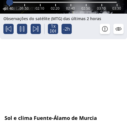
01:40
01:50
02:10
02:20
02:40
02:50
03:10
03:30
Observações do satélite (MTG) das últimas 2 horas
1x
-2h
Sol e clima Fuente-Álamo de Murcia