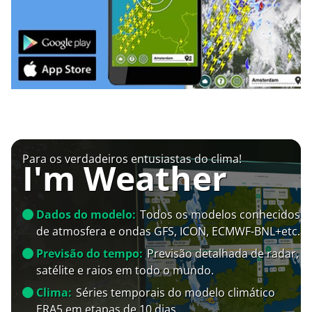
Para os verdadeiros entusiastas do clima!
I'm Weather
Dados do modelo:
Todos os modelos conhecidos
de atmosfera e ondas GFS, ICON, ECMWF-BNL+etc.
Previsão do tempo:
Previsão detalhada de radar,
satélite e raios em todo o mundo.
Clima:
Séries temporais do modelo climático
ERA5 em etapas de 10 dias.