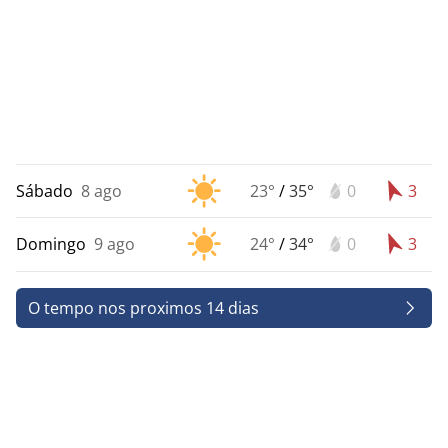
Sábado
8 ago
23°
/
35°
0
3
Domingo
9 ago
24°
/
34°
0
3
O tempo nos proximos 14 dias