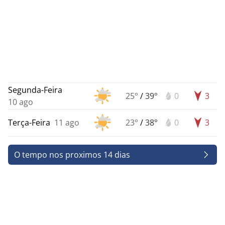
Segunda-Feira
25°
/
39°
0
3
10 ago
Terça-Feira
11 ago
23°
/
38°
0
3
O tempo nos proximos 14 dias