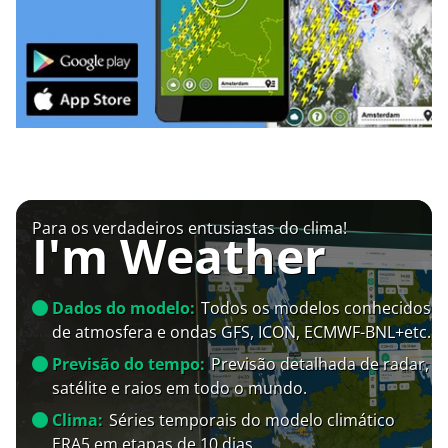
Para os verdadeiros entusiastas do clima!
I'm Weather
Dados do modelo:
Todos os modelos conhecidos
de atmosfera e ondas GFS, ICON, ECMWF-BNL+etc.
Previsão do tempo:
Previsão detalhada de radar,
satélite e raios em todo o mundo.
Clima:
Séries temporais do modelo climático
ERA5 em etapas de 10 dias.