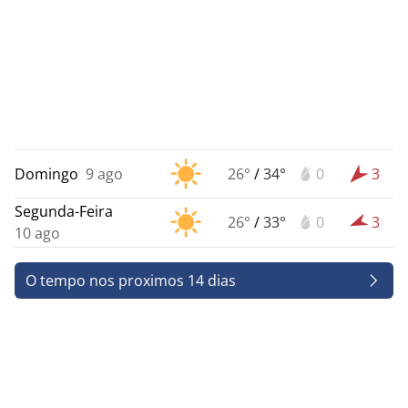
Domingo
9 ago
26°
/
34°
0
3
Segunda-Feira
26°
/
33°
0
3
10 ago
O tempo nos proximos 14 dias