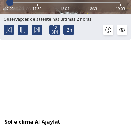
17:05
17:35
18:05
18:35
19:05
Observações de satélite nas últimas 2 horas
1x
-2h
Sol e clima Al Ajaylat