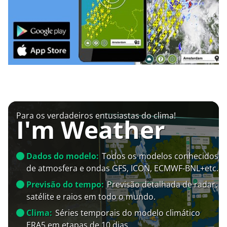
Para os verdadeiros entusiastas do clima!
I'm Weather
Dados do modelo:
Todos os modelos conhecidos
de atmosfera e ondas GFS, ICON, ECMWF-BNL+etc.
Previsão do tempo:
Previsão detalhada de radar,
satélite e raios em todo o mundo.
Clima:
Séries temporais do modelo climático
ERA5 em etapas de 10 dias.