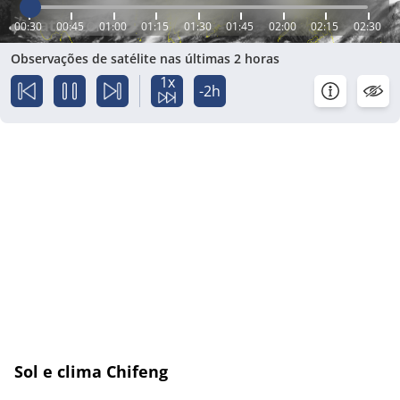
00:30
00:45
01:00
01:15
01:30
01:45
02:00
02:15
02:30
Observações de satélite nas últimas 2 horas
1x
-2h
Sol e clima Chifeng