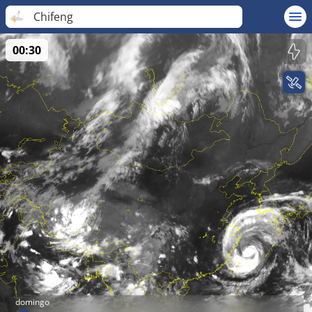
Chifeng
00:30
domingo