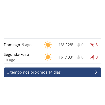
Domingo
9 ago
13°
/
28°
0
3
Segunda-Feira
16°
/
33°
0
3
10 ago
O tempo nos proximos 14 dias