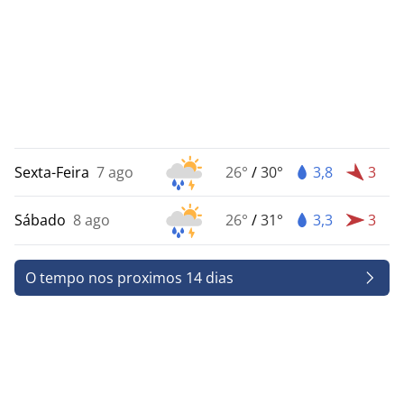
Sexta-Feira
7 ago
26°
/
30°
3,8
3
Sábado
8 ago
26°
/
31°
3,3
3
O tempo nos proximos 14 dias