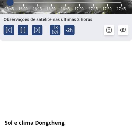
15:45
16:00
16:15
16:30
16:45
17:00
17:15
17:30
17:45
Observações de satélite nas últimas 2 horas
1x
-2h
Sol e clima Dongcheng