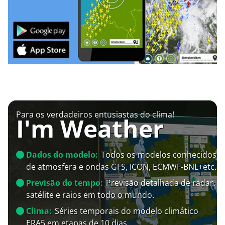
Para os verdadeiros entusiastas do clima!
I'm Weather
Dados do modelo:
Todos os modelos conhecidos
de atmosfera e ondas GFS, ICON, ECMWF-BNL+etc.
Previsão do tempo:
Previsão detalhada de radar,
satélite e raios em todo o mundo.
Clima:
Séries temporais do modelo climático
ERA5 em etapas de 10 dias.