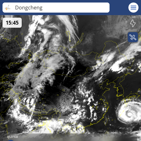
Dongcheng
15:45
quinta