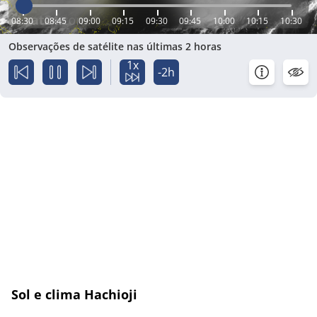
08:30
08:45
09:00
09:15
09:30
09:45
10:00
10:15
10:30
Observações de satélite nas últimas 2 horas
1x
-2h
Sol e clima Hachioji