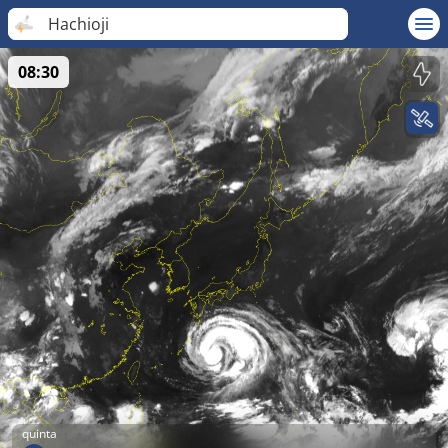
Hachioji
08:30
quinta