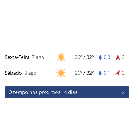
Sexta-Feira
7 ago
26°
/
32°
0,3
3
Sábado
8 ago
26°
/
32°
0,1
3
O tempo nos proximos 14 dias