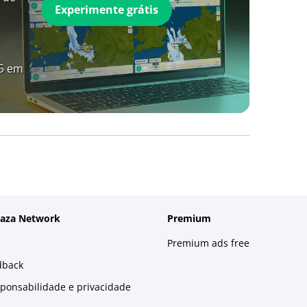
Experimente grátis
A5 em
laza Network
Premium
Premium ads free
dback
sponsabilidade e privacidade