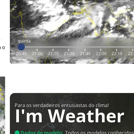
r
quinta
a o
20:45
21:00
21:15
21:30
21:45
22:00
22:15
22
Para os verdadeiros entusiastas do clima!
I'm Weather
Dados do modelo:
Todos os modelos conhecidos