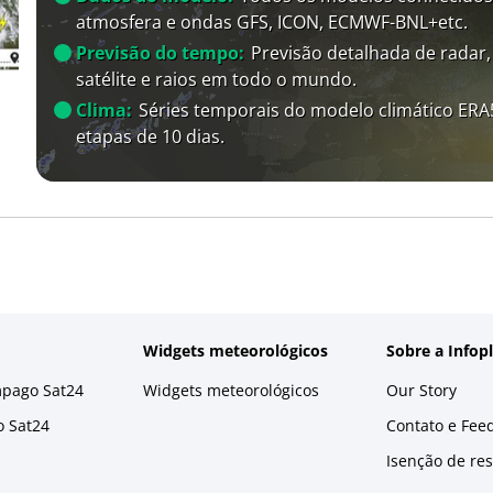
atmosfera e ondas GFS, ICON, ECMWF-BNL+etc.
Previsão do tempo:
Previsão detalhada de radar,
satélite e raios em todo o mundo.
Clima:
Séries temporais do modelo climático ER
etapas de 10 dias.
Widgets meteorológicos
Sobre a Infop
mpago Sat24
Widgets meteorológicos
Our Story
o Sat24
Contato e Fee
Isenção de re