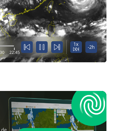
1x
-2h
:30
22:45
 de