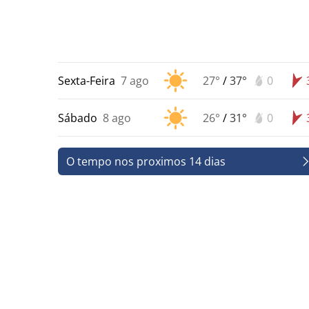
Sexta-Feira
7 ago
27°
/
37°
0
Sábado
8 ago
26°
/
31°
0
O tempo nos proximos 14 dias