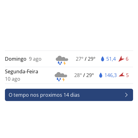
Domingo
9 ago
27°
/
29°
51,4
6
Segunda-Feira
28°
/
29°
146,3
5
10 ago
O tempo nos proximos 14 dias