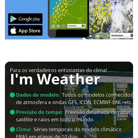
Para os verdadeiros entusiastas do clima!
I'm Weather
Dados do modelo:
Todos os modelos conhecidos
de atmosfera e ondas GFS, ICON, ECMWF-BNL+etc.
Previsão do tempo:
Previsão detalhada de radar,
satélite e raios em todo o mundo.
Clima:
Séries temporais do modelo climático
ERA5 em etapas de 10 dias.