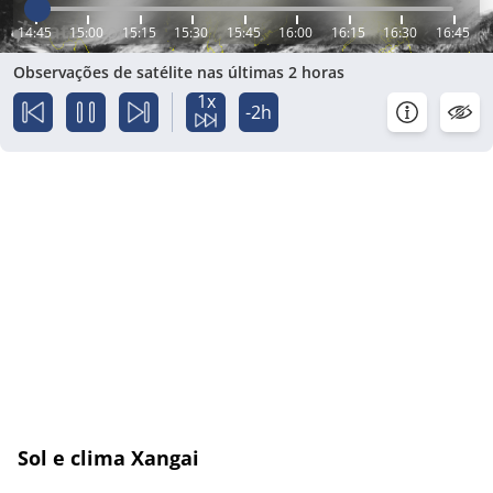
14:45
15:00
15:15
15:30
15:45
16:00
16:15
16:30
16:45
Observações de satélite nas últimas 2 horas
1x
-2h
Sol e clima Xangai