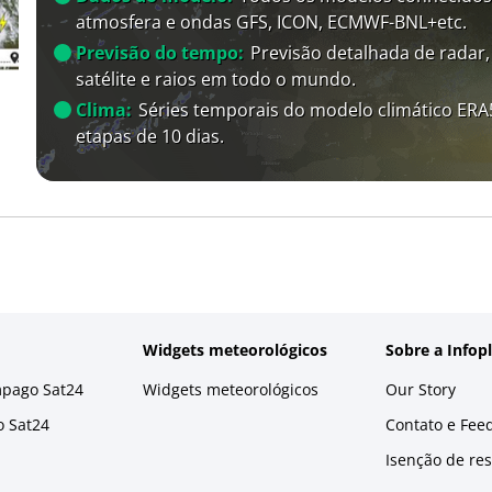
atmosfera e ondas GFS, ICON, ECMWF-BNL+etc.
Previsão do tempo:
Previsão detalhada de radar,
satélite e raios em todo o mundo.
Clima:
Séries temporais do modelo climático ER
etapas de 10 dias.
Widgets meteorológicos
Sobre a Infop
mpago Sat24
Widgets meteorológicos
Our Story
o Sat24
Contato e Fee
Isenção de re