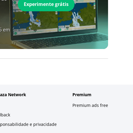
Experimente grátis
A5 em
laza Network
Premium
Premium ads free
dback
sponsabilidade e privacidade