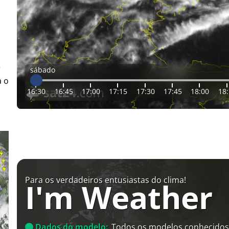
r
sábado
a o
16:30
16:45
17:00
17:15
17:30
17:45
18:00
18
Para os verdadeiros entusiastas do clima!
I'm Weather
Dados do modelo:
Todos os modelos conhecidos