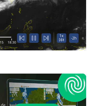
1x
-2h
:15
18:30
 de