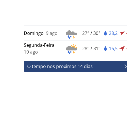
Domingo
9 ago
27°
/
30°
28,2
Segunda-Feira
28°
/
31°
16,5
10 ago
O tempo nos proximos 14 dias