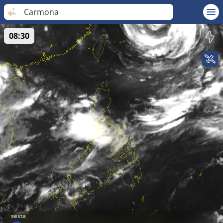
Carmona
08:30
sexta