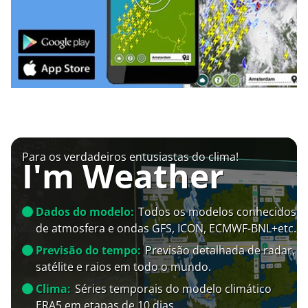
Para os verdadeiros entusiastas do clima!
I'm Weather
Dados do modelo:
Todos os modelos conhecidos
de atmosfera e ondas GFS, ICON, ECMWF-BNL+etc.
Previsão do tempo:
Previsão detalhada de radar,
satélite e raios em todo o mundo.
Clima:
Séries temporais do modelo climático
ERA5 em etapas de 10 dias.