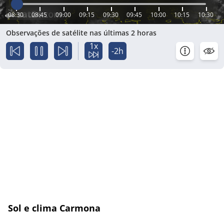
08:30
08:45
09:00
09:15
09:30
09:45
10:00
10:15
10:30
Observações de satélite nas últimas 2 horas
1x
-2h
Sol e clima Carmona