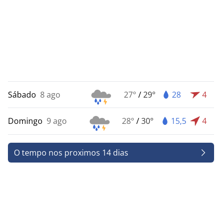
Sábado
8 ago
27°
/
29°
28
4
Domingo
9 ago
28°
/
30°
15,5
4
O tempo nos proximos 14 dias