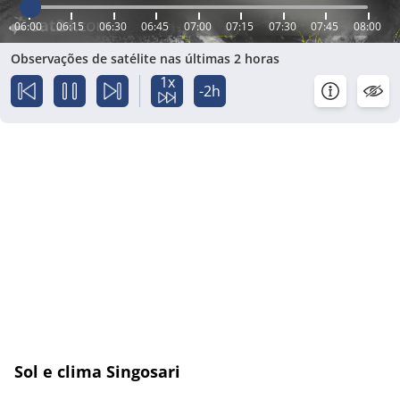
06:00
06:15
06:30
06:45
07:00
07:15
07:30
07:45
08:00
Observações de satélite nas últimas 2 horas
1x
-2h
Sol e clima Singosari