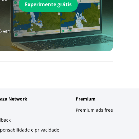
Experimente grátis
A5 em
laza Network
Premium
Premium ads free
dback
sponsabilidade e privacidade