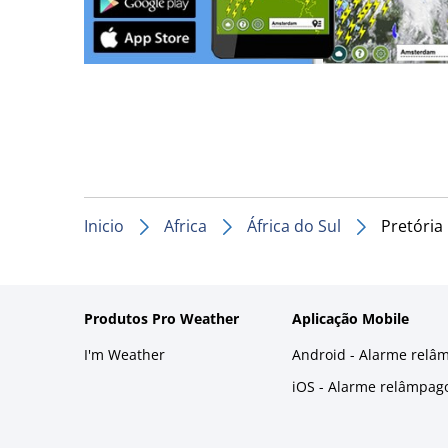
Inicio
Africa
África do Sul
Pretória
Produtos Pro Weather
Aplicação Mobile
I'm Weather
Android - Alarme relâ
iOS - Alarme relâmpag