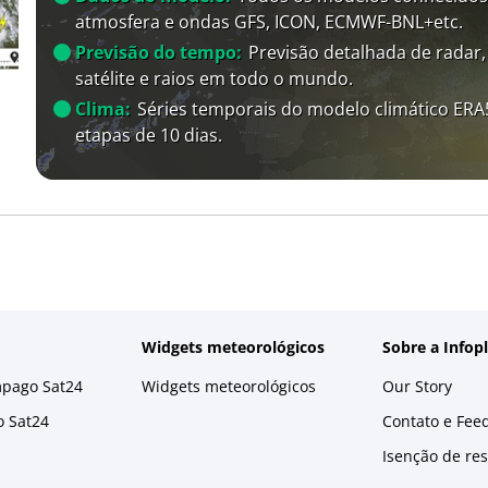
atmosfera e ondas GFS, ICON, ECMWF-BNL+etc.
Previsão do tempo:
Previsão detalhada de radar,
satélite e raios em todo o mundo.
Clima:
Séries temporais do modelo climático ER
etapas de 10 dias.
Widgets meteorológicos
Sobre a Infop
mpago Sat24
Widgets meteorológicos
Our Story
o Sat24
Contato e Fee
Isenção de re