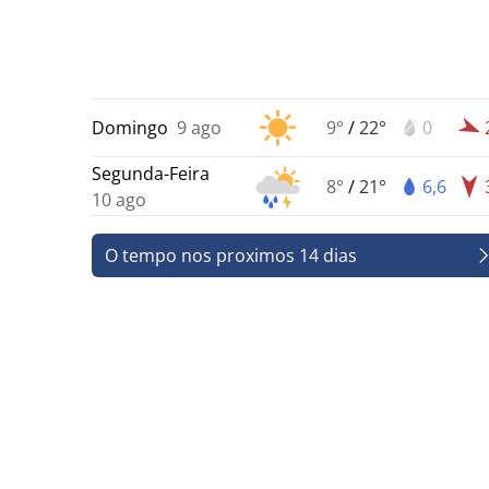
Domingo
9 ago
9°
/
22°
0
Segunda-Feira
8°
/
21°
6,6
10 ago
O tempo nos proximos 14 dias