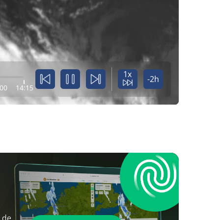
1x
-2h
:00
14:15
 de