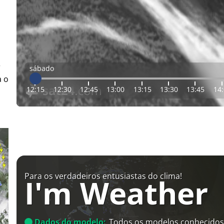
r
sábado
a o
12:15
12:30
12:45
13:00
13:15
13:30
13:45
14
Para os verdadeiros entusiastas do clima!
I'm Weather
Dados do modelo:
Todos os modelos conhecidos