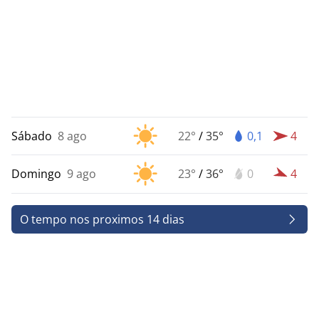
Sábado
8 ago
22°
/
35°
0,1
4
Domingo
9 ago
23°
/
36°
0
4
O tempo nos proximos 14 dias