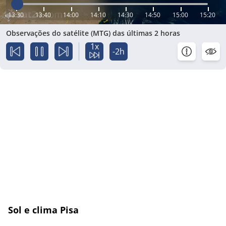
13:30
13:40
14:00
14:10
14:30
14:50
15:00
15:20
Observações do satélite (MTG) das últimas 2 horas
1x
-2h
Sol e clima Pisa