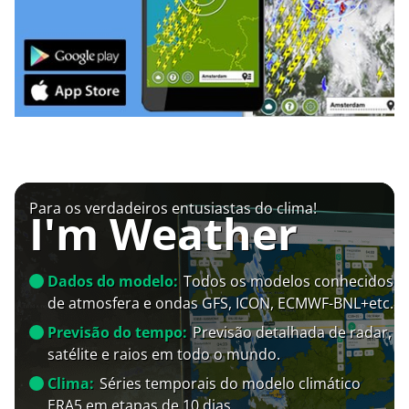
Para os verdadeiros entusiastas do clima!
I'm Weather
Dados do modelo:
Todos os modelos conhecidos
de atmosfera e ondas GFS, ICON, ECMWF-BNL+etc.
Previsão do tempo:
Previsão detalhada de radar,
satélite e raios em todo o mundo.
Clima:
Séries temporais do modelo climático
ERA5 em etapas de 10 dias.