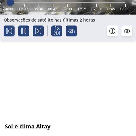
06:00
06:15
06:30
06:45
07:00
07:15
07:30
07:45
08:00
Observações de satélite nas últimas 2 horas
1x
-2h
Sol e clima Altay