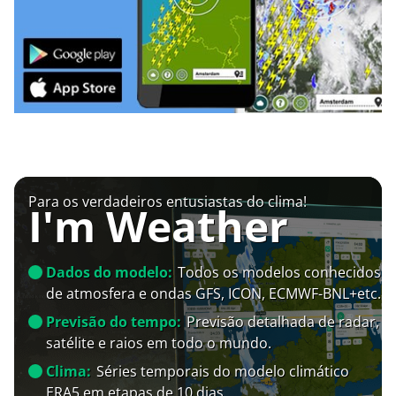
Para os verdadeiros entusiastas do clima!
I'm Weather
Dados do modelo:
Todos os modelos conhecidos
de atmosfera e ondas GFS, ICON, ECMWF-BNL+etc.
Previsão do tempo:
Previsão detalhada de radar,
satélite e raios em todo o mundo.
Clima:
Séries temporais do modelo climático
ERA5 em etapas de 10 dias.