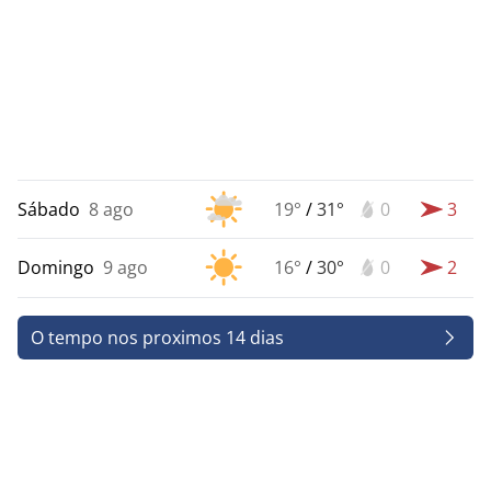
Sábado
8 ago
19°
/
31°
0
3
Domingo
9 ago
16°
/
30°
0
2
O tempo nos proximos 14 dias