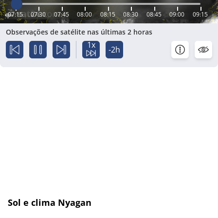
07:15
07:30
07:45
08:00
08:15
08:30
08:45
09:00
09:15
Observações de satélite nas últimas 2 horas
1x
-2h
Sol e clima Nyagan