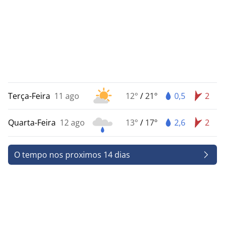
Terça-Feira
11 ago
12°
/
21°
0,5
2
Quarta-Feira
12 ago
13°
/
17°
2,6
2
O tempo nos proximos 14 dias