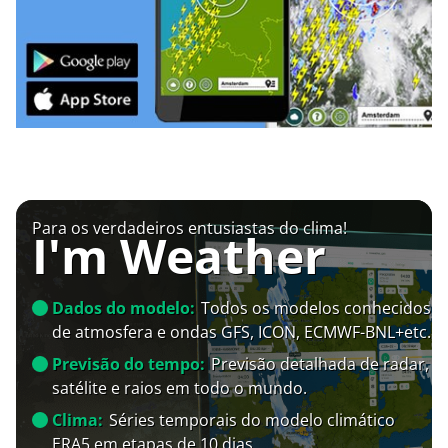
Para os verdadeiros entusiastas do clima!
I'm Weather
Dados do modelo:
Todos os modelos conhecidos
de atmosfera e ondas GFS, ICON, ECMWF-BNL+etc.
Previsão do tempo:
Previsão detalhada de radar,
satélite e raios em todo o mundo.
Clima:
Séries temporais do modelo climático
ERA5 em etapas de 10 dias.