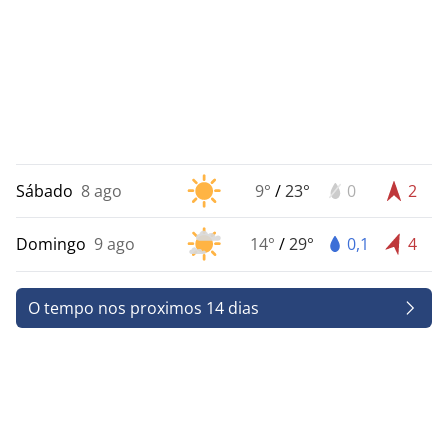
Sábado
8 ago
9°
/
23°
0
2
Domingo
9 ago
14°
/
29°
0,1
4
O tempo nos proximos 14 dias