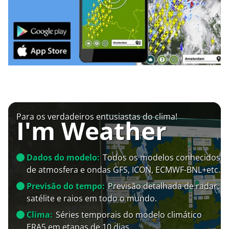
Para os verdadeiros entusiastas do clima!
I'm Weather
Dados do modelo:
Todos os modelos conhecidos
de atmosfera e ondas GFS, ICON, ECMWF-BNL+etc.
Previsão do tempo:
Previsão detalhada de radar,
satélite e raios em todo o mundo.
Clima:
Séries temporais do modelo climático
ERA5 em etapas de 10 dias.