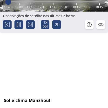
16:45
17:00
17:15
17:30
17:45
18:00
18:15
18:30
18:45
Observações de satélite nas últimas 2 horas
1x
-2h
Sol e clima Manzhouli