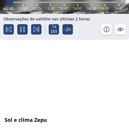
12:45
13:00
13:15
13:30
13:45
14:00
14:15
14:30
14:45
Observações de satélite nas últimas 2 horas
1x
-2h
Sol e clima Zepu