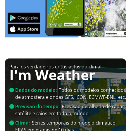
Para os verdadeiros entusiastas do clima!
I'm Weather
Dados do modelo:
Todos os modelos conhecidos
de atmosfera e ondas GFS, ICON, ECMWF-BNL+etc.
Previsão do tempo:
Previsão detalhada de radar,
satélite e raios em todo o mundo.
Clima:
Séries temporais do modelo climático
ERA5 em etapas de 10 dias.