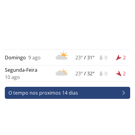
Domingo
9 ago
23°
/
31°
0
2
Segunda-Feira
23°
/
32°
0
2
10 ago
O tempo nos proximos 14 dias