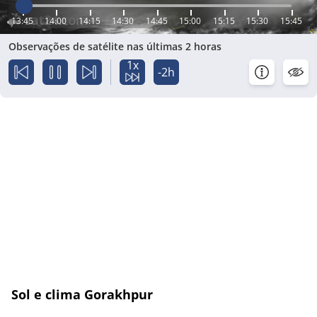
13:45
14:00
14:15
14:30
14:45
15:00
15:15
15:30
15:45
Observações de satélite nas últimas 2 horas
1x
-2h
Sol e clima Gorakhpur