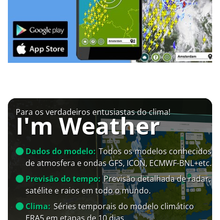
Para os verdadeiros entusiastas do clima!
I'm Weather
Dados do modelo:
Todos os modelos conhecidos
de atmosfera e ondas GFS, ICON, ECMWF-BNL+etc.
Previsão do tempo:
Previsão detalhada de radar,
satélite e raios em todo o mundo.
Clima:
Séries temporais do modelo climático
ERA5 em etapas de 10 dias.