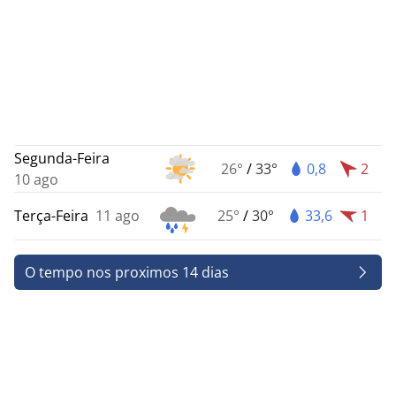
Segunda-Feira
26°
/
33°
0,8
2
10 ago
Terça-Feira
11 ago
25°
/
30°
33,6
1
O tempo nos proximos 14 dias