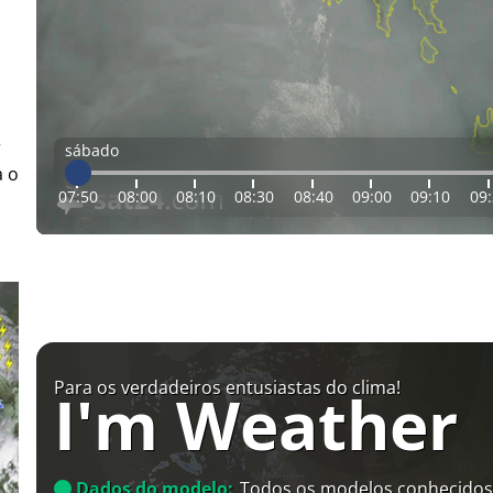
r
sábado
a o
07:50
08:00
08:10
08:30
08:40
09:00
09:10
09
Para os verdadeiros entusiastas do clima!
I'm Weather
Dados do modelo:
Todos os modelos conhecidos