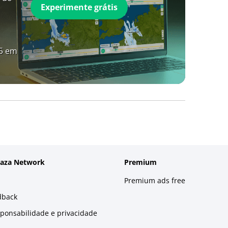
Experimente grátis
A5 em
laza Network
Premium
Premium ads free
dback
sponsabilidade e privacidade