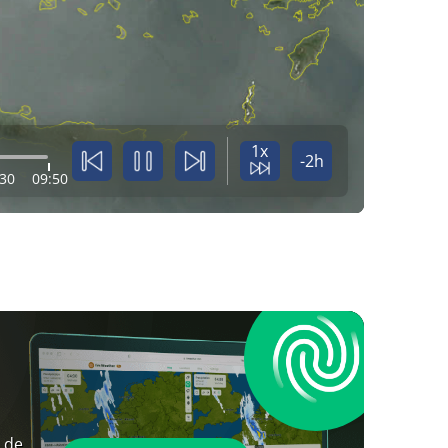
1x
-2h
:30
09:50
 de