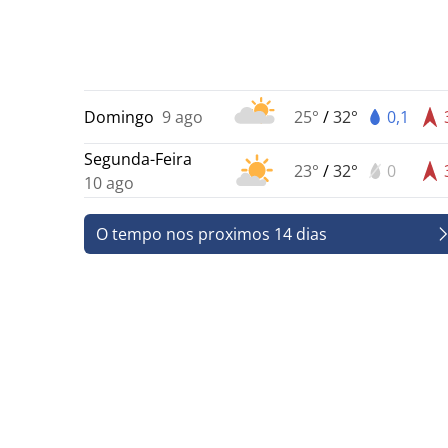
Domingo
9 ago
25°
/
32°
0,1
Segunda-Feira
23°
/
32°
0
10 ago
O tempo nos proximos 14 dias