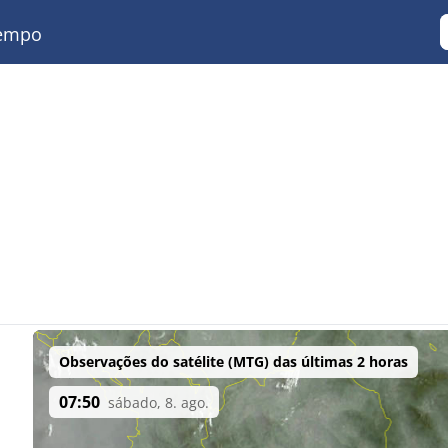
empo
Observações do satélite (MTG) das últimas 2 horas
07:50
sábado, 8. ago.