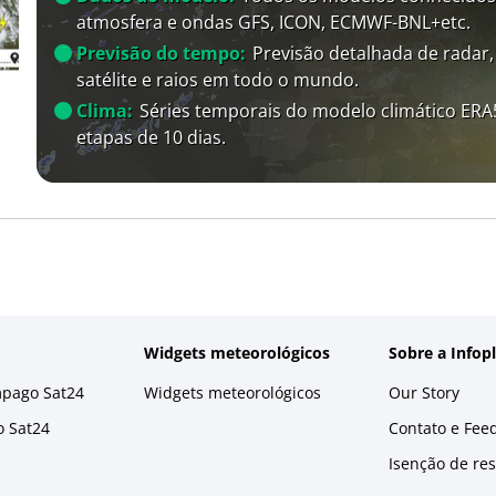
atmosfera e ondas GFS, ICON, ECMWF-BNL+etc.
Previsão do tempo:
Previsão detalhada de radar,
satélite e raios em todo o mundo.
Clima:
Séries temporais do modelo climático ER
etapas de 10 dias.
Widgets meteorológicos
Sobre a Infop
mpago Sat24
Widgets meteorológicos
Our Story
o Sat24
Contato e Fee
Isenção de re