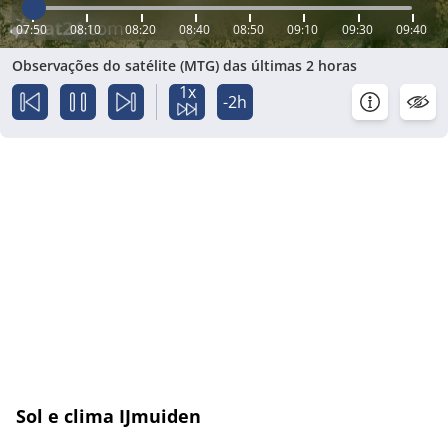
07:50
08:10
08:20
08:40
08:50
09:10
09:30
09:40
Observações do satélite (MTG) das últimas 2 horas
1x
-2h
Sol e clima IJmuiden