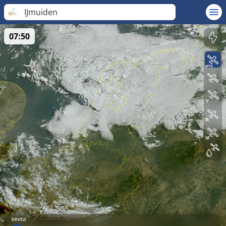
IJmuiden
07:50
sexta