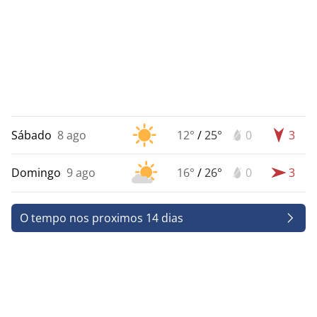
Sábado
8 ago
12°
/
25°
0
3
Domingo
9 ago
16°
/
26°
0
3
O tempo nos proximos 14 dias