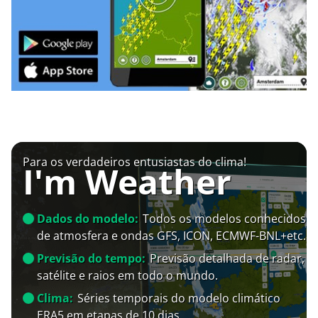
Para os verdadeiros entusiastas do clima!
I'm Weather
Dados do modelo:
Todos os modelos conhecidos
de atmosfera e ondas GFS, ICON, ECMWF-BNL+etc.
Previsão do tempo:
Previsão detalhada de radar,
satélite e raios em todo o mundo.
Clima:
Séries temporais do modelo climático
ERA5 em etapas de 10 dias.