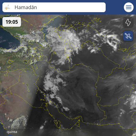
Hamadān
19:05
quinta