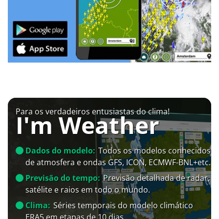
Para os verdadeiros entusiastas do clima!
I'm Weather
Dados do modelo:
Todos os modelos conhecidos
de atmosfera e ondas GFS, ICON, ECMWF-BNL+etc.
Previsão do tempo:
Previsão detalhada de radar,
satélite e raios em todo o mundo.
Clima:
Séries temporais do modelo climático
ERA5 em etapas de 10 dias.