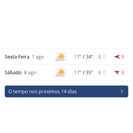
Sexta-Feira
7 ago
17°
/
34°
0
3
Sábado
8 ago
17°
/
35°
0
3
O tempo nos proximos 14 dias