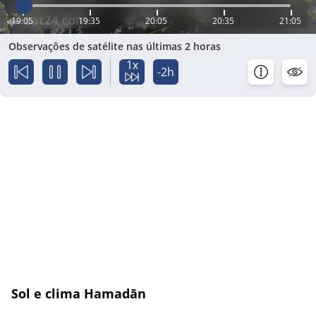
19:05
19:35
20:05
20:35
21:05
Observações de satélite nas últimas 2 horas
1x
-2h
Sol e clima Hamadān