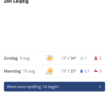
Zon Leipzig
Zondag
9 aug
13°
/
34°
0
2
Maandag
10 aug
19°
/
33°
0,1
3
Weersvoorspelling 14 dagen