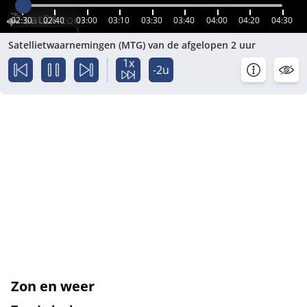
02:30
02:40
03:00
03:10
03:30
03:40
04:00
04:20
04:30
Satellietwaarnemingen (MTG) van de afgelopen 2 uur
1x
-2u
Zon en weer