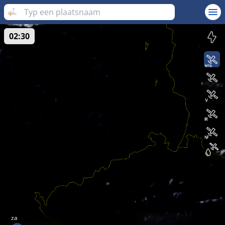
02:30
za