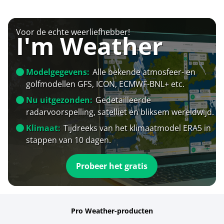
Voor de echte weerliefhebber!
I'm Weather
Modelgegevens:
Alle bekende atmosfeer- en
golfmodellen GFS, ICON, ECMWF-BNL+ etc.
Nu uitgezonden:
Gedetailleerde
radarvoorspelling, satelliet en bliksem wereldwijd.
Klimaat:
Tijdreeks van het klimaatmodel ERA5 in
stappen van 10 dagen.
Probeer het gratis
Pro Weather-producten