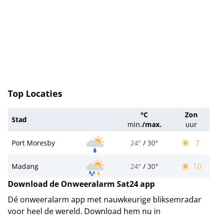
Top Locaties
°C
Zon
Stad
min.
/
max.
uur
7
Port Moresby
24°
/
30°
10
Madang
24°
/
30°
Download de Onweeralarm Sat24 app
Dé onweeralarm app met nauwkeurige bliksemradar
voor heel de wereld. Download hem nu in