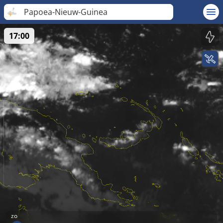
Papoea-Nieuw-Guinea
17:00
zo