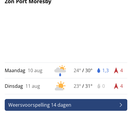
Zon Port Moresby
Maandag
10 aug
24°
/
30°
1,3
4
Dinsdag
11 aug
23°
/
31°
0
4
Weersvoorspelling 14 dagen