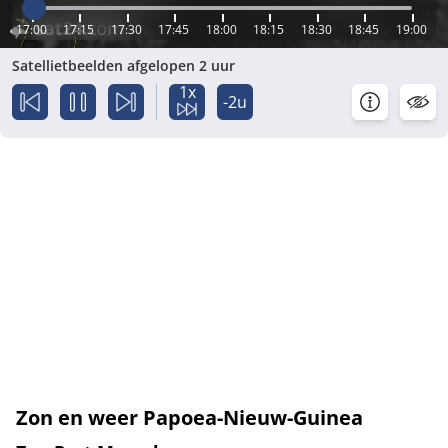
17:00
17:15
17:30
17:45
18:00
18:15
18:30
18:45
19:00
Satellietbeelden afgelopen 2 uur
1x
-2u
Zon en weer Papoea-Nieuw-Guinea