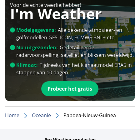
Voor de echte weerliefhebber!
I'm Weather
Modelgegevens:
Alle bekende atmosfeer- en
golfmodellen GFS, ICON, ECMWF-BNL+ etc.
Nu uitgezonden:
Gedetailleerde
radarvoorspelling, satelliet en bliksem wereldwijd.
Klimaat:
Tijdreeks van het klimaatmodel ERA5 in
stappen van 10 dagen.
Probeer het gratis
Home
Oceanië
Papoea-Nieuw-Guinea
Pro Weather-producten