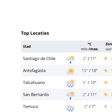
Top Locaties
°C
Zon
Stad
min.
/
max.
uur
Santiago de Chile
2°
/
11°
Antofagasta
15°
/
18°
Talcahuano
5°
/
10°
San Bernardo
2°
/
11°
Temuco
2°
/
7°