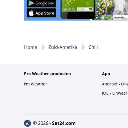
Home
Zuid-Amerika
Chili
Pro Weather-producten
App
I'm Weather
Android - On
iOS - Onweer
© 2026 -
sat24.com