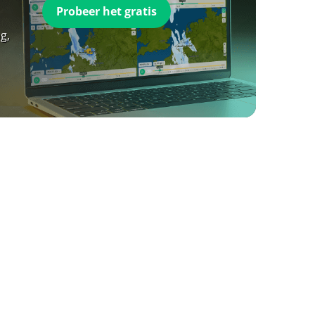
Probeer het gratis
g,