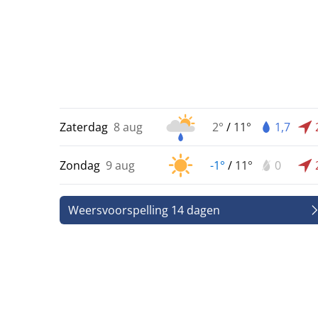
Zaterdag
8 aug
2°
/
11°
1,7
Zondag
9 aug
-1°
/
11°
0
Weersvoorspelling 14 dagen