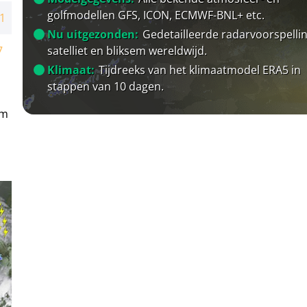
golfmodellen GFS, ICON, ECMWF-BNL+ etc.
1
Nu uitgezonden:
Gedetailleerde radarvoorspellin
satelliet en bliksem wereldwijd.
7
Klimaat:
Tijdreeks van het klimaatmodel ERA5 in
stappen van 10 dagen.
em