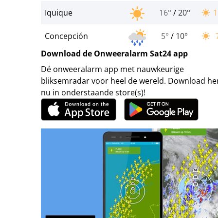
Iquique
16°
/
20°
1
Concepción
5°
/
10°
Download de Onweeralarm Sat24 app
Dé onweeralarm app met nauwkeurige
bliksemradar voor heel de wereld. Download h
nu in onderstaande store(s)!