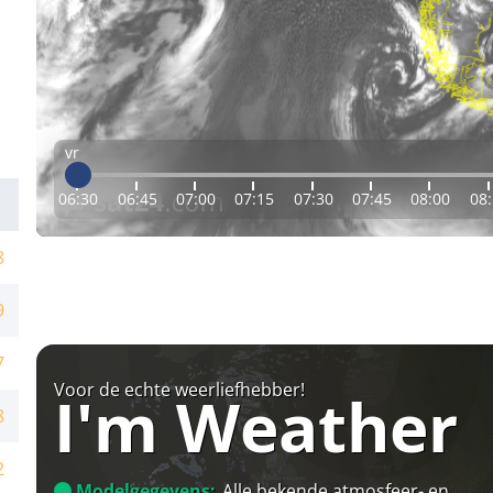
vr
06:30
06:45
07:00
07:15
07:30
07:45
08:00
08
8
9
7
Voor de echte weerliefhebber!
I'm Weather
8
2
Modelgegevens:
Alle bekende atmosfeer- en