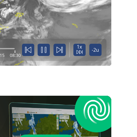
1x
-2u
:15
08:30