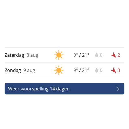
Zaterdag
8 aug
9°
/
21°
0
2
Zondag
9 aug
9°
/
21°
0
3
Weersvoorspelling 14 dagen