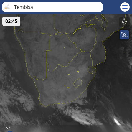
Tembisa
02:45
vr