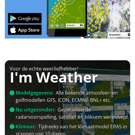
Voor de echte weerliefhebber!
I'm Weather
Modelgegevens:
Alle bekende atmosfeer- en
golfmodellen GFS, ICON, ECMWF-BNL+ etc.
Nu uitgezonden:
Gedetailleerde
radarvoorspelling, satelliet en bliksem wereldwijd.
Klimaat:
Tijdreeks van het klimaatmodel ERA5 in
stappen van 10 dagen.