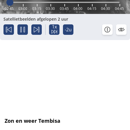
02:45
03:00
03:15
03:30
03:45
04:00
04:15
04:30
04:45
Satellietbeelden afgelopen 2 uur
1x
-2u
Zon en weer Tembisa