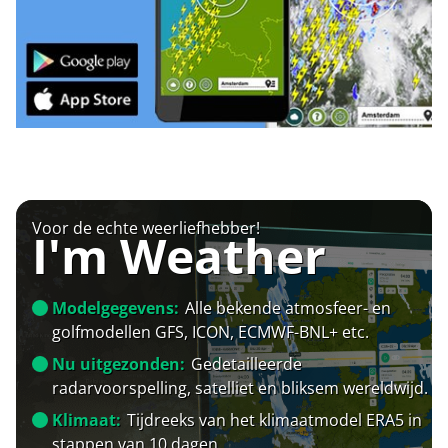
Voor de echte weerliefhebber!
I'm Weather
Modelgegevens:
Alle bekende atmosfeer- en
golfmodellen GFS, ICON, ECMWF-BNL+ etc.
Nu uitgezonden:
Gedetailleerde
radarvoorspelling, satelliet en bliksem wereldwijd.
Klimaat:
Tijdreeks van het klimaatmodel ERA5 in
stappen van 10 dagen.