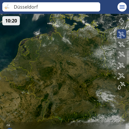
Düsseldorf
10:20
za