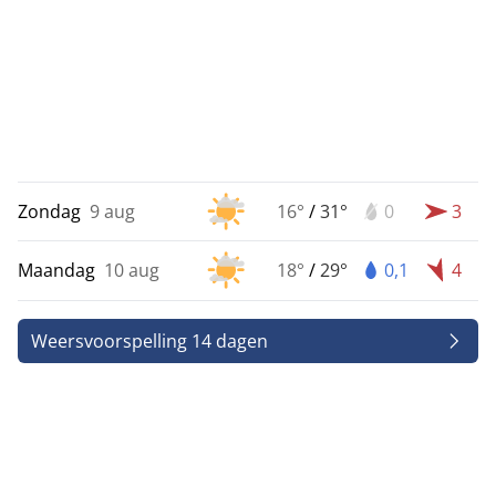
Zondag
9 aug
16°
/
31°
0
3
Maandag
10 aug
18°
/
29°
0,1
4
Weersvoorspelling 14 dagen