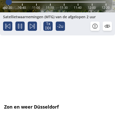
10:20
10:40
11:00
11:10
11:30
11:40
12:00
12:20
Satellietwaarnemingen (MTG) van de afgelopen 2 uur
1x
-2u
Zon en weer Düsseldorf