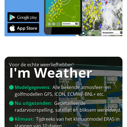
Voor de echte weerliefhebber!
I'm Weather
Modelgegevens:
Alle bekende atmosfeer- en
golfmodellen GFS, ICON, ECMWF-BNL+ etc.
Nu uitgezonden:
Gedetailleerde
radarvoorspelling, satelliet en bliksem wereldwijd.
Klimaat:
Tijdreeks van het klimaatmodel ERA5 in
stappen van 10 dagen.