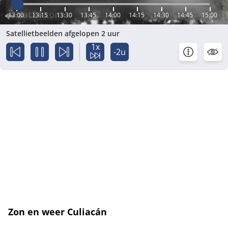
13:00
13:15
13:30
13:45
14:00
14:15
14:30
14:45
15:00
Satellietbeelden afgelopen 2 uur
1x
-2u
Zon en weer Culiacán