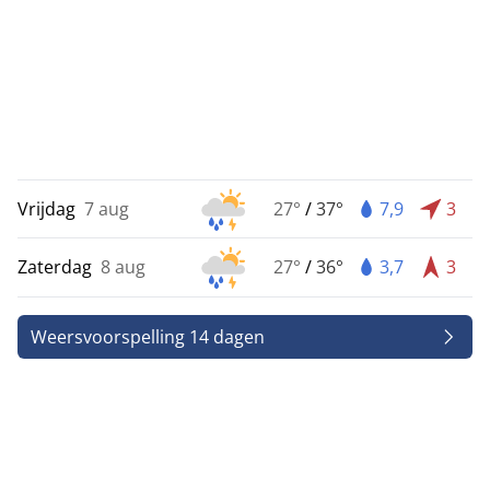
Vrijdag
7 aug
27°
/
37°
7,9
3
Zaterdag
8 aug
27°
/
36°
3,7
3
Weersvoorspelling 14 dagen