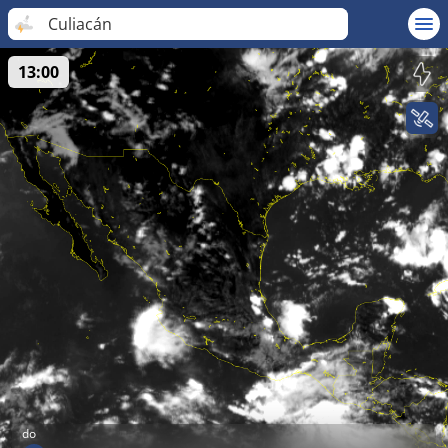
Culiacán
13:00
do