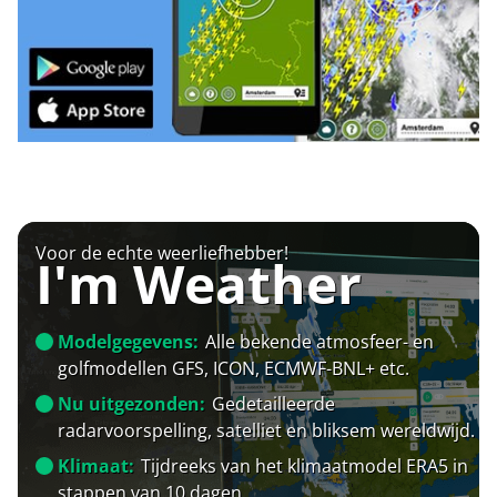
Voor de echte weerliefhebber!
I'm Weather
Modelgegevens:
Alle bekende atmosfeer- en
golfmodellen GFS, ICON, ECMWF-BNL+ etc.
Nu uitgezonden:
Gedetailleerde
radarvoorspelling, satelliet en bliksem wereldwijd.
Klimaat:
Tijdreeks van het klimaatmodel ERA5 in
stappen van 10 dagen.