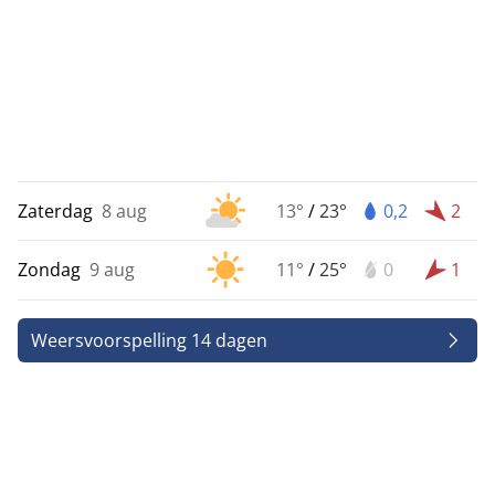
Zaterdag
8 aug
13°
/
23°
0,2
2
Zondag
9 aug
11°
/
25°
0
1
Weersvoorspelling 14 dagen