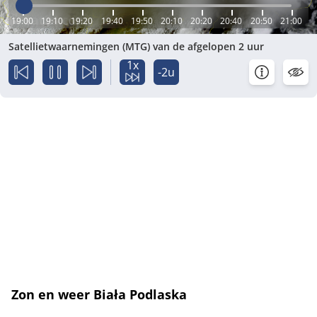
19:00
19:10
19:20
19:40
19:50
20:10
20:20
20:40
20:50
21:00
Satellietwaarnemingen (MTG) van de afgelopen 2 uur
1x
-2u
Zon en weer Biała Podlaska