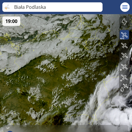
Biała Podlaska
19:00
vr