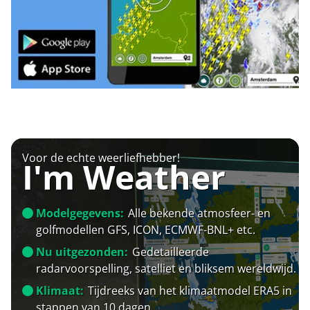
Voor de echte weerliefhebber!
I'm Weather
Modelgegevens:
Alle bekende atmosfeer- en
golfmodellen GFS, ICON, ECMWF-BNL+ etc.
Nu uitgezonden:
Gedetailleerde
radarvoorspelling, satelliet en bliksem wereldwijd.
Klimaat:
Tijdreeks van het klimaatmodel ERA5 in
stappen van 10 dagen.