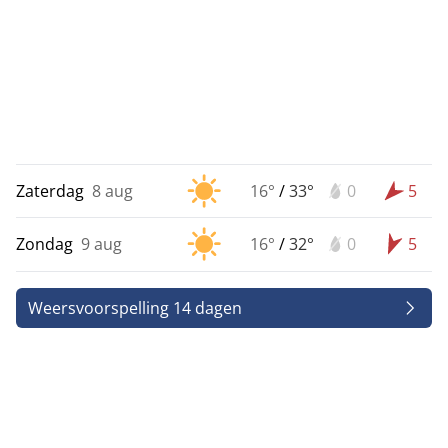
Zaterdag
8 aug
16°
/
33°
0
5
Zondag
9 aug
16°
/
32°
0
5
Weersvoorspelling 14 dagen