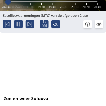
18:40
19:00
19:10
19:30
19:40
20:00
20:10
20:20
20:40
Satellietwaarnemingen (MTG) van de afgelopen 2 uur
1x
-2u
Zon en weer Suluova