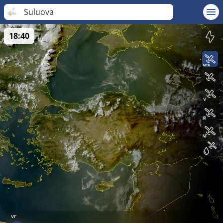
Suluova
18:40
vr