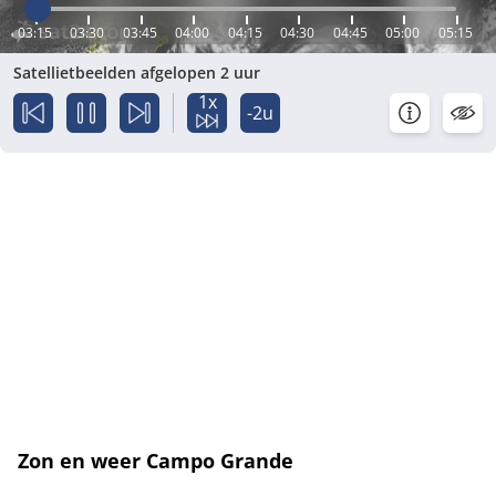
03:15
03:30
03:45
04:00
04:15
04:30
04:45
05:00
05:15
Satellietbeelden afgelopen 2 uur
1x
-2u
Zon en weer Campo Grande