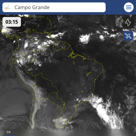
Campo Grande
03:15
za