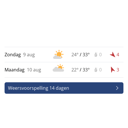
Zondag
9 aug
24°
/
33°
0
4
Maandag
10 aug
22°
/
33°
0
3
Weersvoorspelling 14 dagen