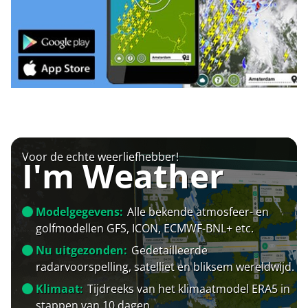
Voor de echte weerliefhebber!
I'm Weather
Modelgegevens:
Alle bekende atmosfeer- en
golfmodellen GFS, ICON, ECMWF-BNL+ etc.
Nu uitgezonden:
Gedetailleerde
radarvoorspelling, satelliet en bliksem wereldwijd.
Klimaat:
Tijdreeks van het klimaatmodel ERA5 in
stappen van 10 dagen.