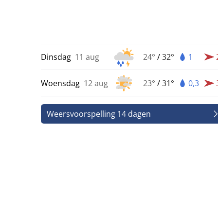
Dinsdag
11 aug
24°
/
32°
1
Woensdag
12 aug
23°
/
31°
0,3
Weersvoorspelling 14 dagen