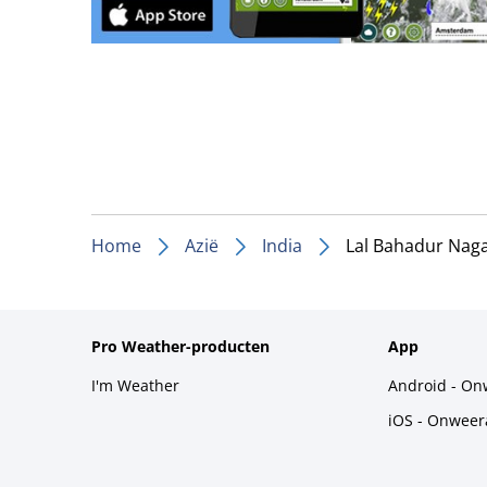
Home
Azië
India
Lal Bahadur Nag
Pro Weather-producten
App
I'm Weather
Android - On
iOS - Onweer