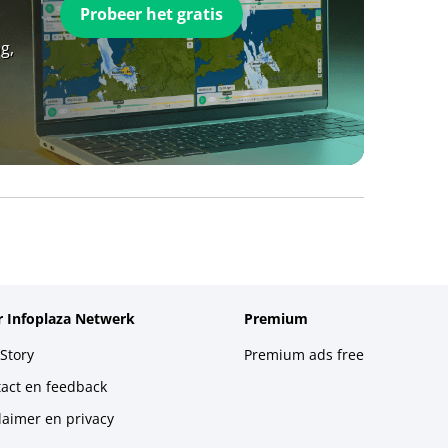
Probeer het gratis
g,
 Infoplaza Netwerk
Premium
Story
Premium ads free
act en feedback
laimer en privacy