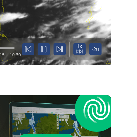
1x
-2u
:15
10:30