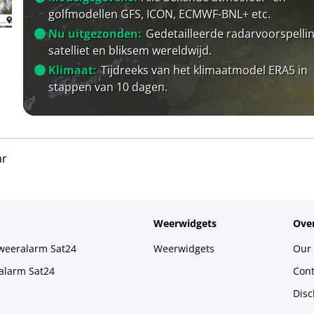
golfmodellen GFS, ICON, ECMWF-BNL+ etc.
Nu uitgezonden:
Gedetailleerde radarvoorspellin
satelliet en bliksem wereldwijd.
Klimaat:
Tijdreeks van het klimaatmodel ERA5 in
stappen van 10 dagen.
ar
Weerwidgets
Over
weeralarm Sat24
Weerwidgets
Our 
alarm Sat24
Cont
Disc