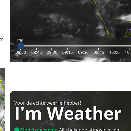
em
ma
08:30
08:45
09:00
09:15
09:30
09:45
10:00
10
Voor de echte weerliefhebber!
I'm Weather
Modelgegevens:
Alle bekende atmosfeer- en