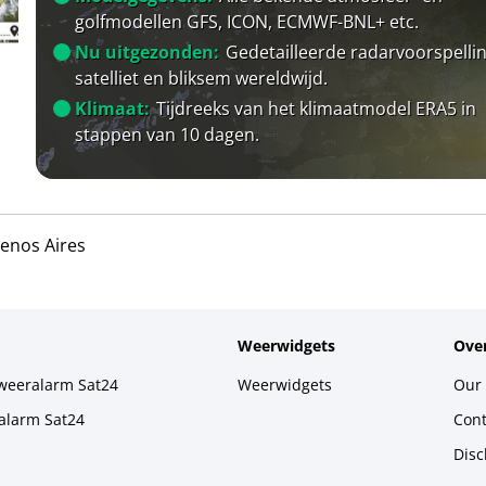
golfmodellen GFS, ICON, ECMWF-BNL+ etc.
Nu uitgezonden:
Gedetailleerde radarvoorspellin
satelliet en bliksem wereldwijd.
Klimaat:
Tijdreeks van het klimaatmodel ERA5 in
stappen van 10 dagen.
enos Aires
Weerwidgets
Over
weeralarm Sat24
Weerwidgets
Our 
alarm Sat24
Cont
Disc