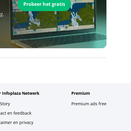
Probeer het gratis
g,
 Infoplaza Netwerk
Premium
Story
Premium ads free
act en feedback
laimer en privacy