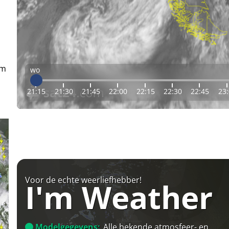
em
wo
21:15
21:30
21:45
22:00
22:15
22:30
22:45
23
Voor de echte weerliefhebber!
I'm Weather
Modelgegevens:
Alle bekende atmosfeer- en