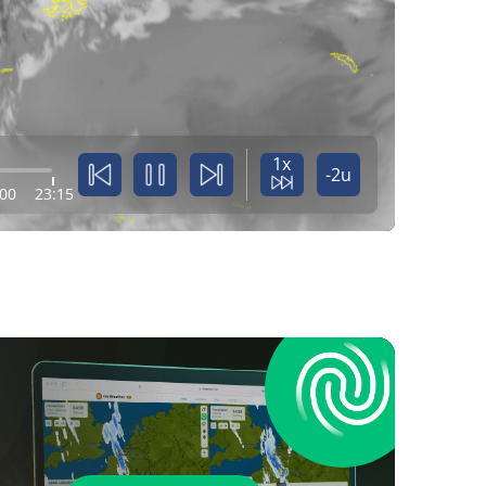
1x
-2u
:00
23:15