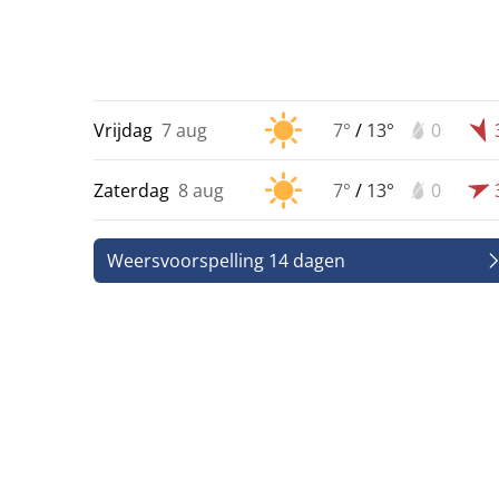
Vrijdag
7 aug
7°
/
13°
0
Zaterdag
8 aug
7°
/
13°
0
Weersvoorspelling 14 dagen