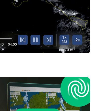
1x
-2u
:40
04:00