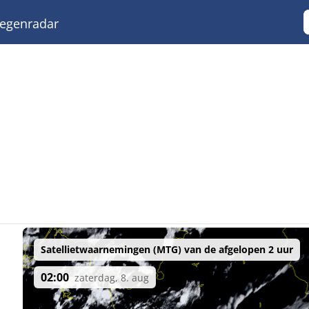
egenradar
Satellietwaarnemingen (MTG) van de afgelopen 2 uur
02:00
zaterdag, 8. aug