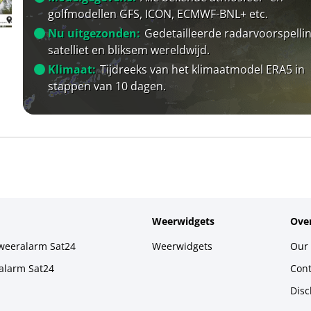
golfmodellen GFS, ICON, ECMWF-BNL+ etc.
Nu uitgezonden:
Gedetailleerde radarvoorspellin
satelliet en bliksem wereldwijd.
Klimaat:
Tijdreeks van het klimaatmodel ERA5 in
stappen van 10 dagen.
Weerwidgets
Over
weeralarm Sat24
Weerwidgets
Our 
alarm Sat24
Cont
Disc