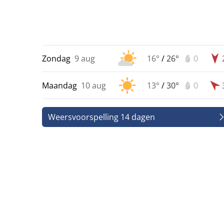
Zondag
9 aug
16°
/
26°
0
Maandag
10 aug
13°
/
30°
0
Weersvoorspelling 14 dagen