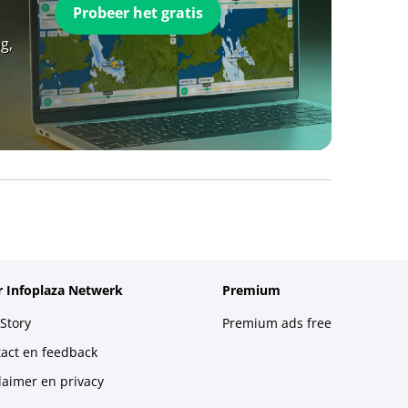
Probeer het gratis
g,
 Infoplaza Netwerk
Premium
Story
Premium ads free
act en feedback
laimer en privacy