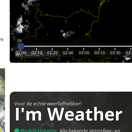
em
za
02:00
02:10
02:20
02:40
03:00
03:10
03:30
03
Voor de echte weerliefhebber!
I'm Weather
Modelgegevens:
Alle bekende atmosfeer- en