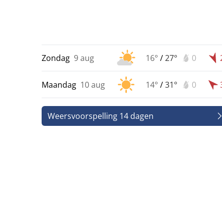
Zondag
9 aug
16°
/
27°
0
Maandag
10 aug
14°
/
31°
0
Weersvoorspelling 14 dagen