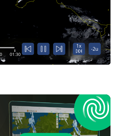
1x
-2u
0
01:30