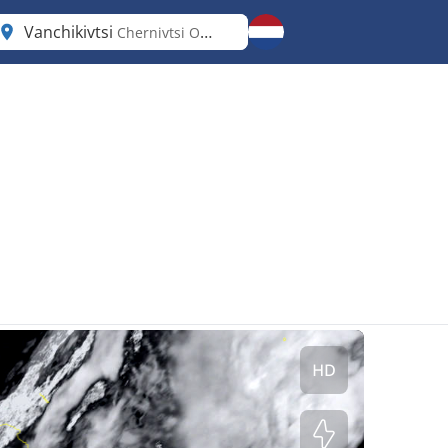
Vanchikivtsi
Chernivtsi Oblast