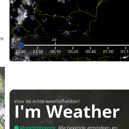
em
vr
za
23:40
23:50
00:10
00:20
00:40
01:00
01:1
Voor de echte weerliefhebber!
I'm Weather
Modelgegevens:
Alle bekende atmosfeer- en