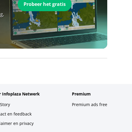
Probeer het gratis
g,
 Infoplaza Netwerk
Premium
Story
Premium ads free
act en feedback
laimer en privacy