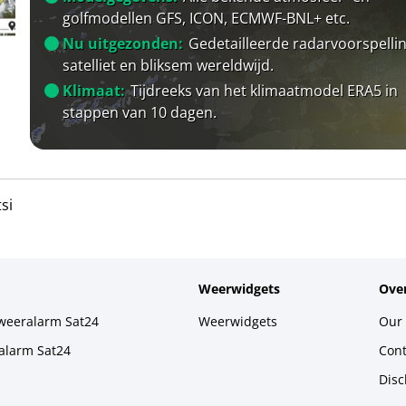
golfmodellen GFS, ICON, ECMWF-BNL+ etc.
Nu uitgezonden:
Gedetailleerde radarvoorspellin
satelliet en bliksem wereldwijd.
Klimaat:
Tijdreeks van het klimaatmodel ERA5 in
stappen van 10 dagen.
si
Weerwidgets
Over
weeralarm Sat24
Weerwidgets
Our 
alarm Sat24
Cont
Disc