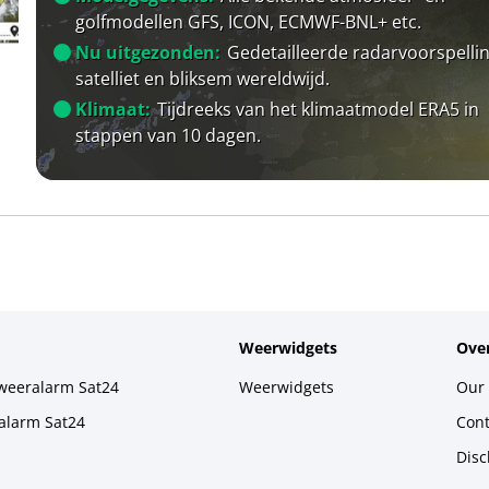
golfmodellen GFS, ICON, ECMWF-BNL+ etc.
Nu uitgezonden:
Gedetailleerde radarvoorspellin
satelliet en bliksem wereldwijd.
Klimaat:
Tijdreeks van het klimaatmodel ERA5 in
stappen van 10 dagen.
Weerwidgets
Over
weeralarm Sat24
Weerwidgets
Our 
alarm Sat24
Cont
Disc