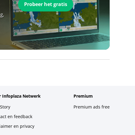
Probeer het gratis
g,
 Infoplaza Netwerk
Premium
Story
Premium ads free
act en feedback
laimer en privacy