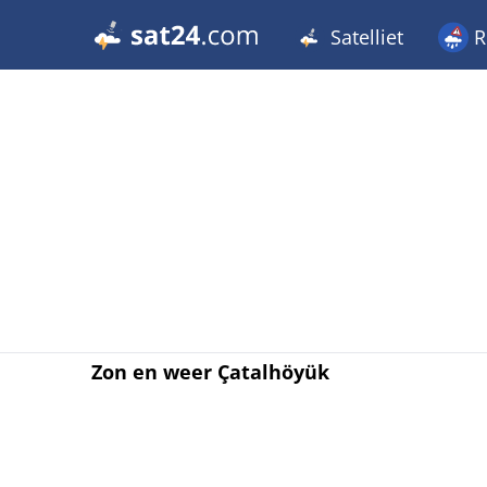
Satelliet
R
Zon en weer Çatalhöyük