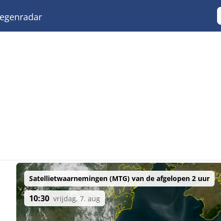
egenradar
Satellietwaarnemingen (MTG) van de afgelopen 2 uur
10:30
vrijdag, 7. aug