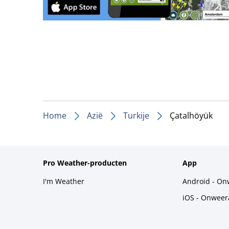
Home
Azië
Turkije
Çatalhöyük
Pro Weather-producten
App
I'm Weather
Android - On
iOS - Onweer