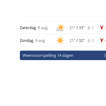
Zaterdag
8 aug
21°
/
33°
0
Zondag
9 aug
21°
/
32°
0
Weersvoorspelling 14 dagen