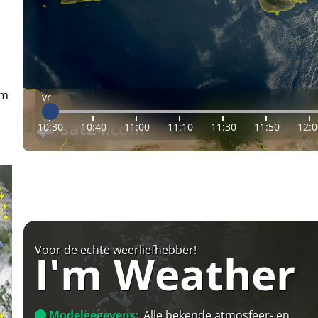
em
vr
10:30
10:40
11:00
11:10
11:30
11:50
12:0
Voor de echte weerliefhebber!
I'm Weather
Modelgegevens:
Alle bekende atmosfeer- en