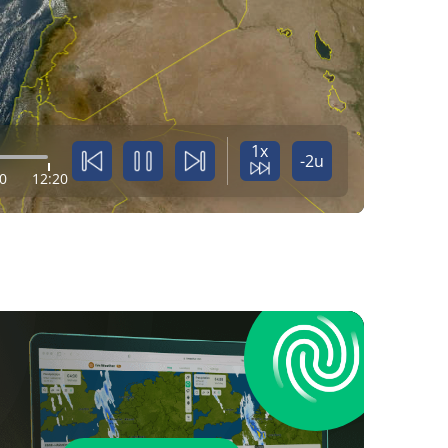
1x
-2u
0
12:20