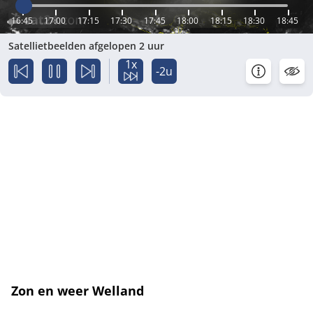
16:45
17:00
17:15
17:30
17:45
18:00
18:15
18:30
18:45
Satellietbeelden afgelopen 2 uur
1x
-2u
Zon en weer Welland