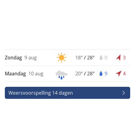
Zondag
9 aug
18°
/
28°
0
3
Maandag
10 aug
20°
/
28°
9
4
Weersvoorspelling 14 dagen