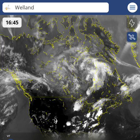
Welland
16:45
vr