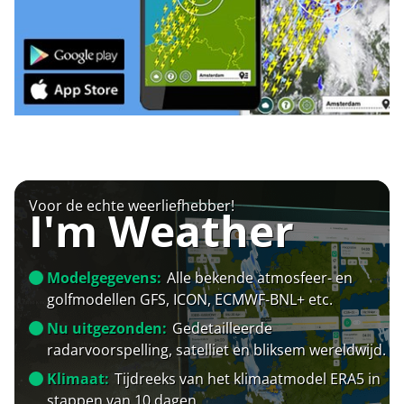
Voor de echte weerliefhebber!
I'm Weather
Modelgegevens:
Alle bekende atmosfeer- en
golfmodellen GFS, ICON, ECMWF-BNL+ etc.
Nu uitgezonden:
Gedetailleerde
radarvoorspelling, satelliet en bliksem wereldwijd.
Klimaat:
Tijdreeks van het klimaatmodel ERA5 in
stappen van 10 dagen.