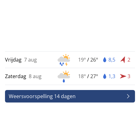
Vrijdag
7 aug
19°
/
26°
8,5
2
Zaterdag
8 aug
18°
/
27°
1,3
3
Weersvoorspelling 14 dagen