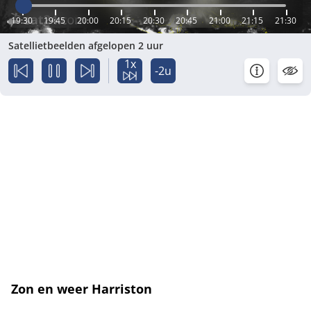
19:30
19:45
20:00
20:15
20:30
20:45
21:00
21:15
21:30
Satellietbeelden afgelopen 2 uur
1x
-2u
Zon en weer Harriston