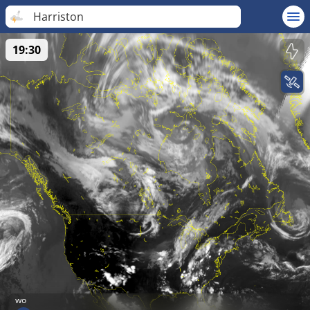
Harriston
19:30
wo