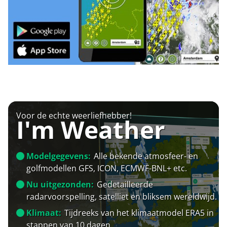
Voor de echte weerliefhebber!
I'm Weather
Modelgegevens:
Alle bekende atmosfeer- en
golfmodellen GFS, ICON, ECMWF-BNL+ etc.
Nu uitgezonden:
Gedetailleerde
radarvoorspelling, satelliet en bliksem wereldwijd.
Klimaat:
Tijdreeks van het klimaatmodel ERA5 in
stappen van 10 dagen.