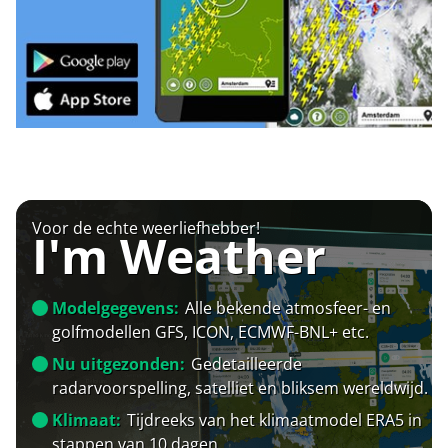
Voor de echte weerliefhebber!
I'm Weather
Modelgegevens:
Alle bekende atmosfeer- en
golfmodellen GFS, ICON, ECMWF-BNL+ etc.
Nu uitgezonden:
Gedetailleerde
radarvoorspelling, satelliet en bliksem wereldwijd.
Klimaat:
Tijdreeks van het klimaatmodel ERA5 in
stappen van 10 dagen.