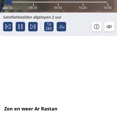
08:50
09:20
09:50
10:20
10:50
Satellietbeelden afgelopen 2 uur
1x
-2u
Zon en weer Ar Rastan