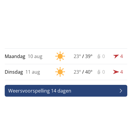
Maandag
10 aug
23°
/
39°
0
4
Dinsdag
11 aug
23°
/
40°
0
4
Weersvoorspelling 14 dagen