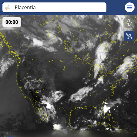
Placentia
00:00
za