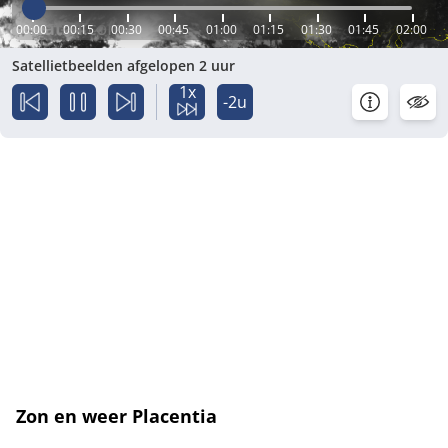
00:00
00:15
00:30
00:45
01:00
01:15
01:30
01:45
02:00
Satellietbeelden afgelopen 2 uur
1x
-2u
Zon en weer Placentia