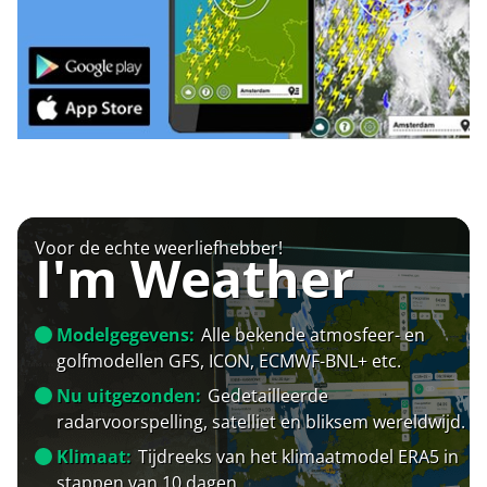
Voor de echte weerliefhebber!
I'm Weather
Modelgegevens:
Alle bekende atmosfeer- en
golfmodellen GFS, ICON, ECMWF-BNL+ etc.
Nu uitgezonden:
Gedetailleerde
radarvoorspelling, satelliet en bliksem wereldwijd.
Klimaat:
Tijdreeks van het klimaatmodel ERA5 in
stappen van 10 dagen.