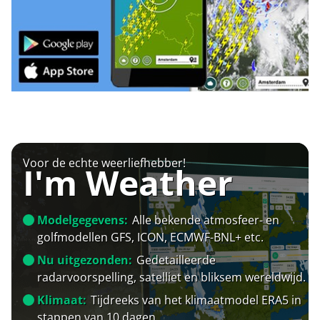
Voor de echte weerliefhebber!
I'm Weather
Modelgegevens:
Alle bekende atmosfeer- en
golfmodellen GFS, ICON, ECMWF-BNL+ etc.
Nu uitgezonden:
Gedetailleerde
radarvoorspelling, satelliet en bliksem wereldwijd.
Klimaat:
Tijdreeks van het klimaatmodel ERA5 in
stappen van 10 dagen.