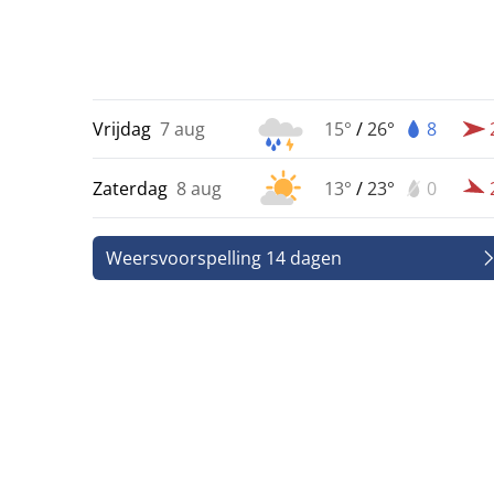
Vrijdag
7 aug
15°
/
26°
8
Zaterdag
8 aug
13°
/
23°
0
Weersvoorspelling 14 dagen