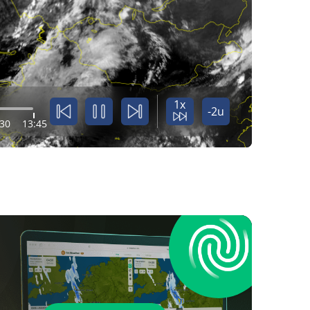
1x
-2u
:30
13:45