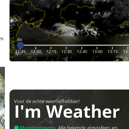
em
do
11:45
12:00
12:15
12:30
12:45
13:00
13:15
13
Voor de echte weerliefhebber!
I'm Weather
Modelgegevens:
Alle bekende atmosfeer- en