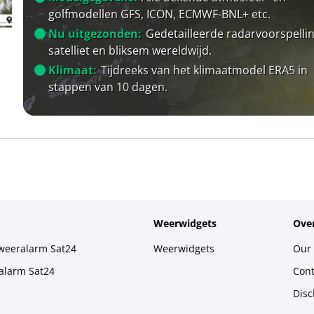
golfmodellen GFS, ICON, ECMWF-BNL+ etc.
Nu uitgezonden:
Gedetailleerde radarvoorspellin
satelliet en bliksem wereldwijd.
Klimaat:
Tijdreeks van het klimaatmodel ERA5 in
stappen van 10 dagen.
Weerwidgets
Over
weeralarm Sat24
Weerwidgets
Our 
alarm Sat24
Cont
Disc