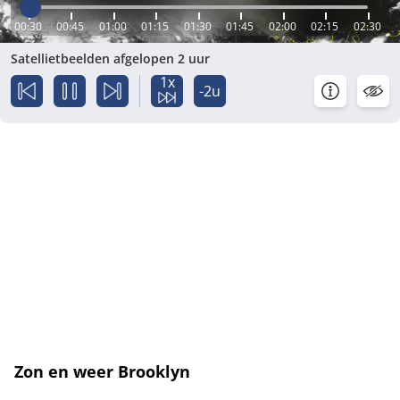
00:30
00:45
01:00
01:15
01:30
01:45
02:00
02:15
02:30
Satellietbeelden afgelopen 2 uur
1x
-2u
Zon en weer Brooklyn