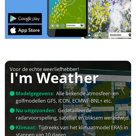
Voor de echte weerliefhebber!
I'm Weather
Modelgegevens:
Alle bekende atmosfeer- en
golfmodellen GFS, ICON, ECMWF-BNL+ etc.
Nu uitgezonden:
Gedetailleerde
radarvoorspelling, satelliet en bliksem wereldwijd.
Klimaat:
Tijdreeks van het klimaatmodel ERA5 in
stappen van 10 dagen.