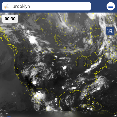
Brooklyn
00:30
zo