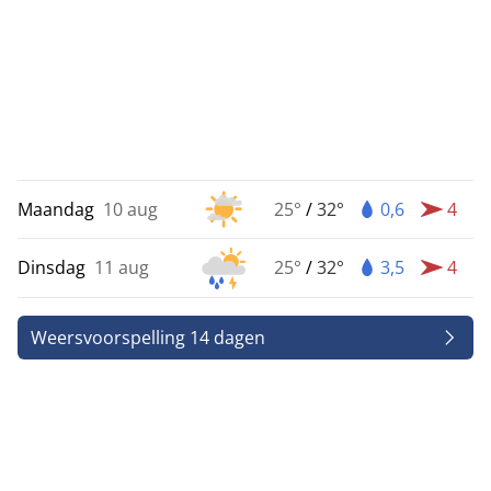
Maandag
10 aug
25°
/
32°
0,6
4
Dinsdag
11 aug
25°
/
32°
3,5
4
Weersvoorspelling 14 dagen