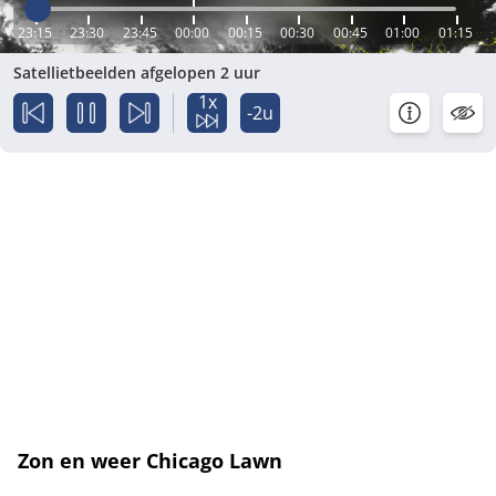
23:15
23:30
23:45
00:00
00:15
00:30
00:45
01:00
01:15
Satellietbeelden afgelopen 2 uur
1x
-2u
Zon en weer Chicago Lawn