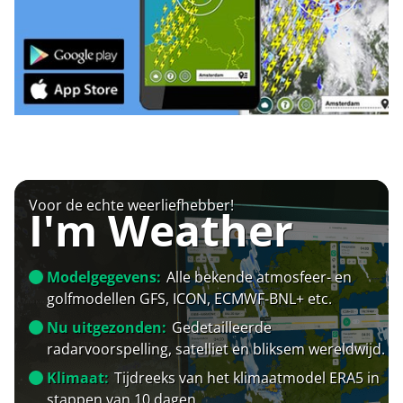
Voor de echte weerliefhebber!
I'm Weather
Modelgegevens:
Alle bekende atmosfeer- en
golfmodellen GFS, ICON, ECMWF-BNL+ etc.
Nu uitgezonden:
Gedetailleerde
radarvoorspelling, satelliet en bliksem wereldwijd.
Klimaat:
Tijdreeks van het klimaatmodel ERA5 in
stappen van 10 dagen.