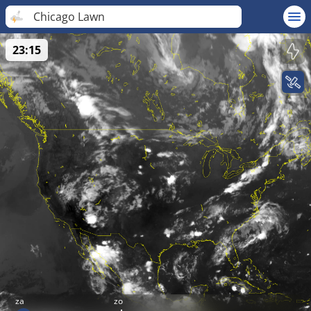
Chicago Lawn
23:15
za
zo