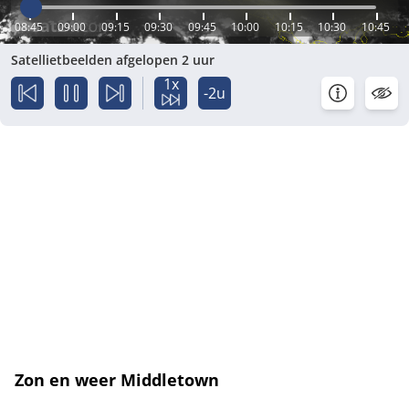
08:45
09:00
09:15
09:30
09:45
10:00
10:15
10:30
10:45
Satellietbeelden afgelopen 2 uur
1x
-2u
Zon en weer Middletown