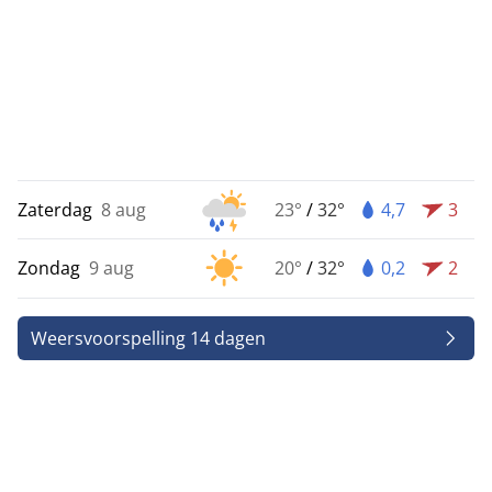
Zaterdag
8 aug
23°
/
32°
4,7
3
Zondag
9 aug
20°
/
32°
0,2
2
Weersvoorspelling 14 dagen