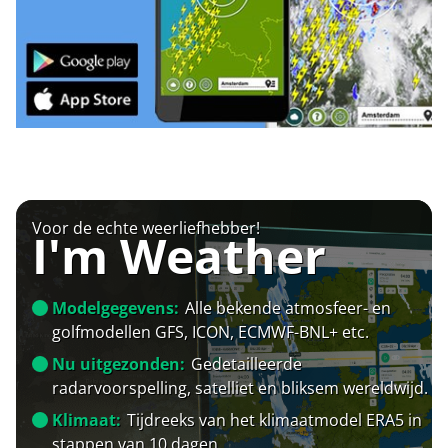
Voor de echte weerliefhebber!
I'm Weather
Modelgegevens:
Alle bekende atmosfeer- en
golfmodellen GFS, ICON, ECMWF-BNL+ etc.
Nu uitgezonden:
Gedetailleerde
radarvoorspelling, satelliet en bliksem wereldwijd.
Klimaat:
Tijdreeks van het klimaatmodel ERA5 in
stappen van 10 dagen.