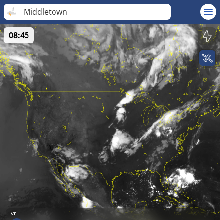
Middletown
08:45
vr