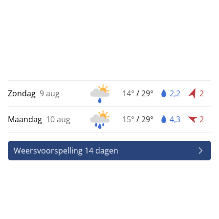
Zondag
9 aug
14°
/
29°
2,2
2
Maandag
10 aug
15°
/
29°
4,3
2
Weersvoorspelling 14 dagen