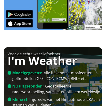
Voor de echte weerliefhebber!
I'm Weather
Modelgegevens:
Alle bekende atmosfeer- en
golfmodellen GFS, ICON, ECMWF-BNL+ etc.
Nu uitgezonden:
Gedetailleerde
radarvoorspelling, satelliet en bliksem wereldwijd.
Klimaat:
Tijdreeks van het klimaatmodel ERA5 in
stappen van 10 dagen.