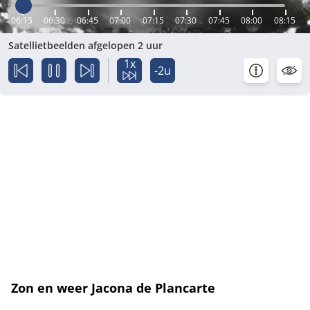
06:15
06:30
06:45
07:00
07:15
07:30
07:45
08:00
08:15
Satellietbeelden afgelopen 2 uur
1x
-2u
Zon en weer Jacona de Plancarte