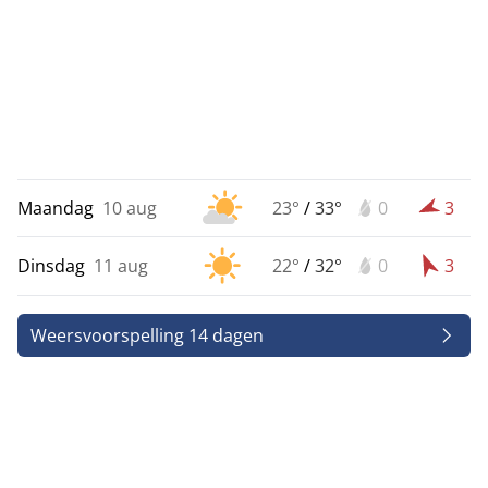
Maandag
10 aug
23°
/
33°
0
3
Dinsdag
11 aug
22°
/
32°
0
3
Weersvoorspelling 14 dagen