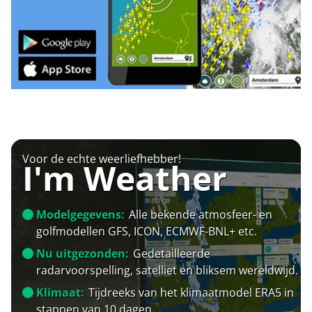
Voor de echte weerliefhebber!
I'm Weather
Modelgegevens:
Alle bekende atmosfeer- en
golfmodellen GFS, ICON, ECMWF-BNL+ etc.
Nu uitgezonden:
Gedetailleerde
radarvoorspelling, satelliet en bliksem wereldwijd.
Klimaat:
Tijdreeks van het klimaatmodel ERA5 in
stappen van 10 dagen.