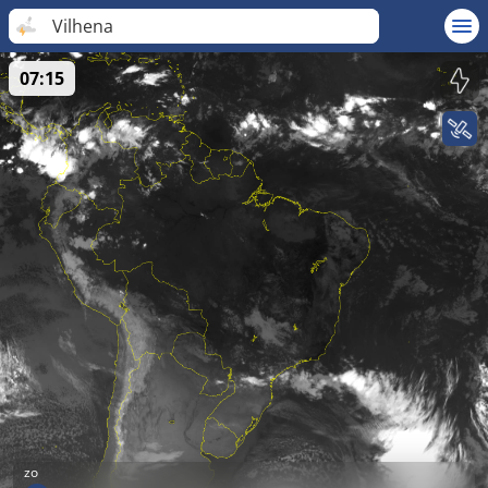
Vilhena
07:15
zo