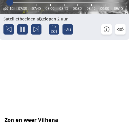
07:15
07:30
07:45
08:00
08:15
08:30
08:45
09:00
09:15
Satellietbeelden afgelopen 2 uur
1x
-2u
Zon en weer Vilhena