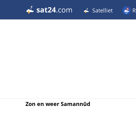
Satelliet
R
Zon en weer Samannūd