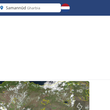
Samannūd
Gharbia