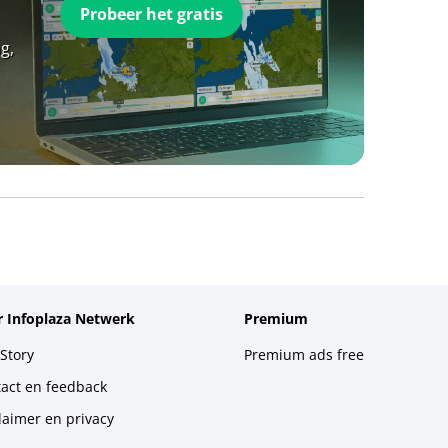
Probeer het gratis
g,
 Infoplaza Netwerk
Premium
Story
Premium ads free
act en feedback
laimer en privacy