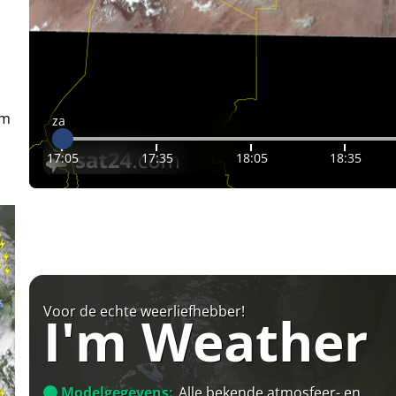
em
za
17:05
17:35
18:05
18:35
Voor de echte weerliefhebber!
I'm Weather
Modelgegevens:
Alle bekende atmosfeer- en