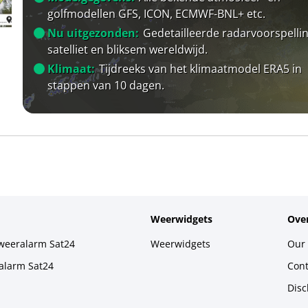
golfmodellen GFS, ICON, ECMWF-BNL+ etc.
Nu uitgezonden:
Gedetailleerde radarvoorspellin
satelliet en bliksem wereldwijd.
Klimaat:
Tijdreeks van het klimaatmodel ERA5 in
stappen van 10 dagen.
Weerwidgets
Over
weeralarm Sat24
Weerwidgets
Our 
alarm Sat24
Cont
Disc