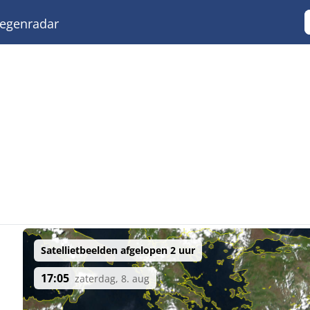
egenradar
Satellietbeelden afgelopen 2 uur
17:05
zaterdag, 8. aug