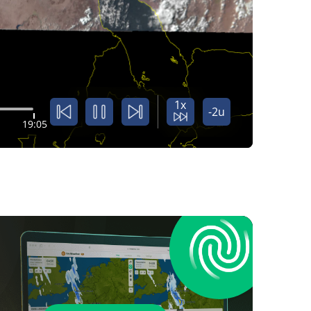
1x
-2u
19:05