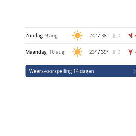
Zondag
9 aug
24°
/
38°
0
Maandag
10 aug
23°
/
39°
0
Weersvoorspelling 14 dagen