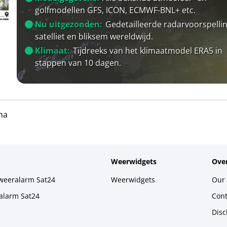
golfmodellen GFS, ICON, ECMWF-BNL+ etc.
Nu uitgezonden:
Gedetailleerde radarvoorspellin
satelliet en bliksem wereldwijd.
Klimaat:
Tijdreeks van het klimaatmodel ERA5 in
stappen van 10 dagen.
na
Weerwidgets
Over
weeralarm Sat24
Weerwidgets
Our 
alarm Sat24
Cont
Disc