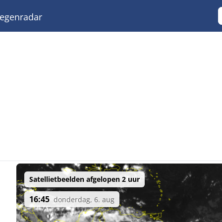
egenradar
Satellietbeelden afgelopen 2 uur
16:45
donderdag, 6. aug