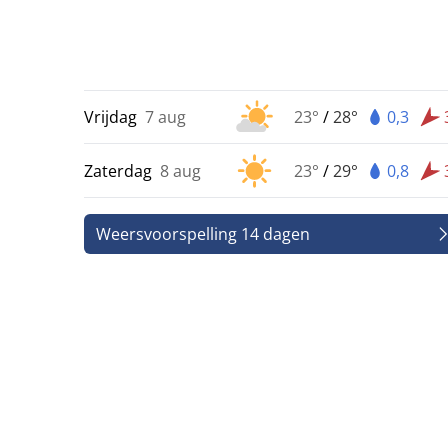
Vrijdag
7 aug
23°
/
28°
0,3
Zaterdag
8 aug
23°
/
29°
0,8
Weersvoorspelling 14 dagen