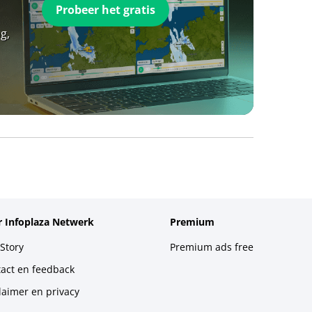
Probeer het gratis
g,
 Infoplaza Netwerk
Premium
Story
Premium ads free
act en feedback
laimer en privacy