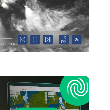
1x
-2u
:30
18:45