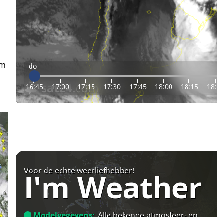
em
do
16:45
17:00
17:15
17:30
17:45
18:00
18:15
18
Voor de echte weerliefhebber!
I'm Weather
Modelgegevens:
Alle bekende atmosfeer- en