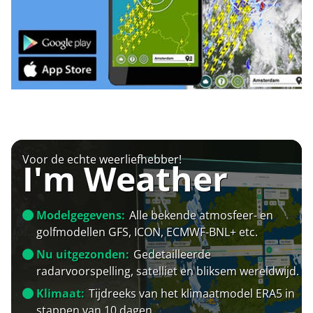
Voor de echte weerliefhebber!
I'm Weather
Modelgegevens:
Alle bekende atmosfeer- en
golfmodellen GFS, ICON, ECMWF-BNL+ etc.
Nu uitgezonden:
Gedetailleerde
radarvoorspelling, satelliet en bliksem wereldwijd.
Klimaat:
Tijdreeks van het klimaatmodel ERA5 in
stappen van 10 dagen.