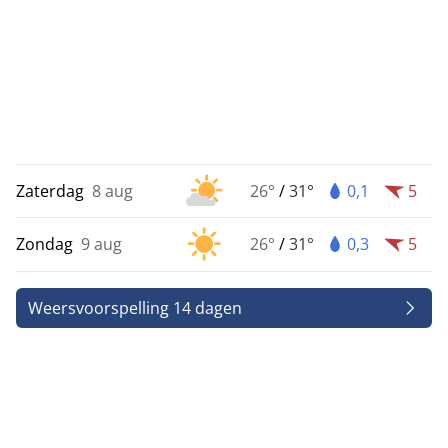
Zaterdag
8 aug
26°
/
31°
0,1
5
Zondag
9 aug
26°
/
31°
0,3
5
Weersvoorspelling 14 dagen